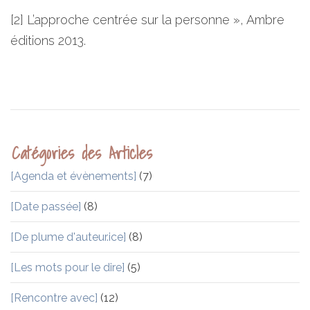
[2] L’approche centrée sur la personne », Ambre
éditions 2013.
Catégories des Articles
[Agenda et évènements]
(7)
[Date passée]
(8)
[De plume d'auteur.ice]
(8)
[Les mots pour le dire]
(5)
[Rencontre avec]
(12)