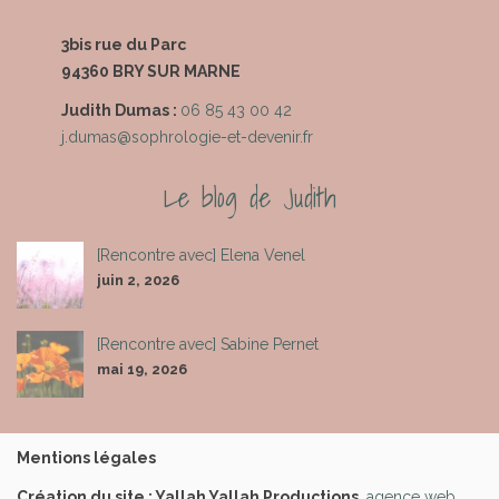
3bis rue du Parc
94360 BRY SUR MARNE
Judith Dumas
:
06 85 43 00 42
j.dumas@sophrologie-et-devenir.fr
Le blog de Judith
[Rencontre avec] Elena Venel
juin 2, 2026
[Rencontre avec] Sabine Pernet
mai 19, 2026
Mentions légales
Création du site :
Yallah Yallah Productions
,
agence web