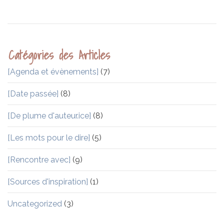
Catégories des Articles
[Agenda et évènements]
(7)
[Date passée]
(8)
[De plume d'auteur.ice]
(8)
[Les mots pour le dire]
(5)
[Rencontre avec]
(9)
[Sources d'inspiration]
(1)
Uncategorized
(3)